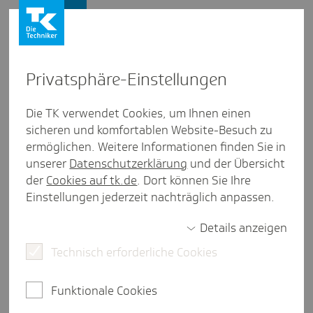
Firmenkunden
Privat­sphäre-Einstel­lungen
Firmenkunden
/
Die TK verwendet Cookies, um Ihnen einen
Wir machen es möglich: Die TK als Gesundheitspartner
sicheren und komfortablen Website-Besuch zu
ermöglichen. Weitere Informationen finden Sie in
Bench­marks und Statis­ti­ken:
unserer
Datenschutzerklärung
und der Übersicht
TK-Fehl­zei­ten­tool
der
Cookies auf tk.de
. Dort können Sie Ihre
Einstellungen jederzeit nachträglich anpassen.
eine Minute Lesezeit
Details anzeigen
Krankenstatistiken ermitteln mit dem TK-
Fehlzeitentool: Mit unserer Anwendung können
Technisch erforderliche Cookies
Sie schnell und unkompliziert Benchmarks zu
Krankenstand, Arbeitsunfähigkeitsfällen oder
Funktionale Cookies
Arbeitsunfähigkeitstagen herausfinden.