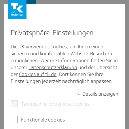
Firmenkunden
Privat­sphäre-Einstel­lungen
Firmenkunden
/
Die TK verwendet Cookies, um Ihnen einen
Wir machen es möglich: Die TK als Gesundheitspartner
sicheren und komfortablen Website-Besuch zu
ermöglichen. Weitere Informationen finden Sie in
Ihr Plus durch unsere Koope­ra­
unserer
Datenschutzerklärung
und der Übersicht
tion mit AUBI-plus
der
Cookies auf tk.de
. Dort können Sie Ihre
Einstellungen jederzeit nachträglich anpassen.
weniger als eine Minute Lesezeit
Details anzeigen
Nur qualifizierte Mitarbeiter sichern den Erfolg
eines Unternehmens. Doch diese zu finden, ist
Technisch erforderliche Cookies
heute gar nicht mehr so leicht. Erfolgreiches
Recruiting ist daher unverzichtbar - vor allem für
Funktionale Cookies
Unternehmen, die nicht direkt im Fokus der