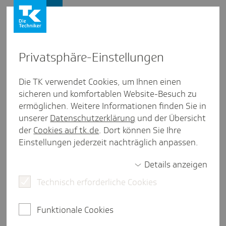
Firmenkunden
Privat­sphäre-Einstel­lungen
Firmenkunden
/
Die TK verwendet Cookies, um Ihnen einen
Wir machen es möglich: Die TK als Gesundheitspartner
sicheren und komfortablen Website-Besuch zu
ermöglichen. Weitere Informationen finden Sie in
TK-Lex - das umfang­reiche
unserer
Datenschutzerklärung
und der Übersicht
Nach­schla­ge­werk zur Sozi­al­ver­
der
Cookies auf tk.de
. Dort können Sie Ihre
si­che­rung
Einstellungen jederzeit nachträglich anpassen.
Details anzeigen
weniger als eine Minute Lesezeit
Technisch erforderliche Cookies
Ob A wie Abfindung, F wie Firmenwagen, K wie
Kurzarbeitergeld oder Z wie Zinsen: Bei TK-Lex
finden Sie die benötigten Auskünfte auf Anhieb.
Funktionale Cookies