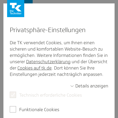
Firmenkunden
Privat­sphäre-Einstel­lungen
Firmenkunden
/
Die TK verwendet Cookies, um Ihnen einen
Wir machen es möglich: Die TK als Gesundheitspartner
sicheren und komfortablen Website-Besuch zu
ermöglichen. Weitere Informationen finden Sie in
Gute Leute im Ausland finden:
unserer
Datenschutzerklärung
und der Übersicht
Inter­na­tio­nales Recruiting
der
Cookies auf tk.de
. Dort können Sie Ihre
Einstellungen jederzeit nachträglich anpassen.
weniger als eine Minute Lesezeit
Details anzeigen
Bei der Besetzung von Stellen, die ein besonderes
Qualifikationsniveau oder spezielles Know-how
Technisch erforderliche Cookies
verlangen, stoßen Unternehmen aufgrund der
Arbeitsmarktsituation oft an ihre Grenzen.
Funktionale Cookies
Internationale Rekrutierung kann hier die