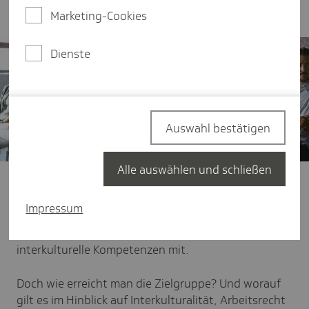
passende Strategie sein.
Marketing-Cookies
Dienste
Auswahl bestätigen
Alle auswählen und schließen
Zum einen ist der potenzielle Personal-Pool dort
wesentlich größer. Zum anderen bringen
Impressum
Mitarbeitende aus dem Ausland oft Kenntnisse über
Zielmärkte, Sprachkompetenzen sowie
interkulturelle Kompetenzen mit.
Doch wie erreicht man die Zielgruppe? Und worauf
gilt es im Hinblick auf Interkulturalität, Arbeitsrecht