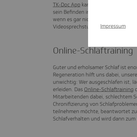
TK-Doc App
kann man sich rund um d
sein Befinden informieren, ohne da
wenn es gar nicht mehr anders geht,
Impressum
Videosprechstunde möglich. Die App
Online-Schlaftraining
Guter und erholsamer Schlaf ist eno
Regeneration hilft uns dabei, unser
unwichtig: Wer ausgeschlafen ist, lä
erleiden. Das
Online-Schlaftraining
d
Mitarbeitenden dabei, schlechtem S
Chronifizierung von Schlafprobleme
teilnehmen möchte, beantwortet zu
Schlafverhalten und wird dann zum O