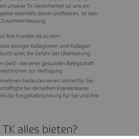
it unserer TK-Versicherten ist uns ein
geber ebenfalls davon profitieren, ist kein
ne Zusammenfassung:
für Ihre Kunden da zu sein.
esto weniger Kolleginnen und Kollegen
urch sinkt die Gefahr der Überlastung.
n Geld - bei einer gesunden Belegschaft
nvestitionen zur Verfügung
ernehmen bedeuten einen Vorteil für Sie
schäftigte bei derselben Krankenkasse
ird die Entgeltabrechnung für Sie und Ihre
TK alles bieten?