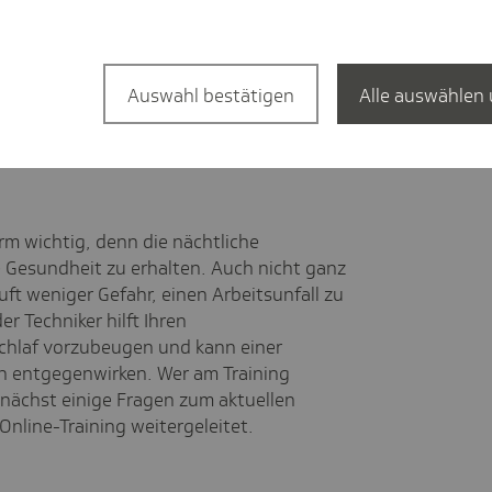
ie Uhr bei Ärztinnen und Ärzten über
s Krankenbett verlassen zu müssen. Und
 ist auch eine Krankschreibung per
Auswahl bestätigen
Alle auswählen 
 steht kostenlos zum Download bereit.
rm wichtig, denn die nächtliche
e Gesundheit zu erhalten. Auch nicht ganz
uft weniger Gefahr, einen Arbeitsunfall zu
er Techniker hilft Ihren
chlaf vorzubeugen und kann einer
n entgegenwirken. Wer am Training
nächst einige Fragen zum aktuellen
nline-Training weitergeleitet.