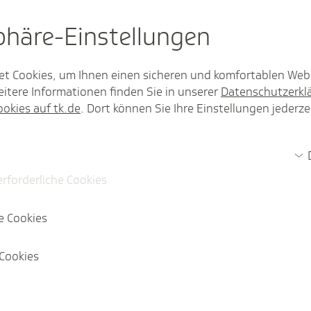
wir unsere TK-Versicherten und somit
sphäre-Einstel­lungen
et Cookies, um Ihnen einen sicheren und komfortablen Web
g
itere Informationen finden Sie in unserer
Datenschutzerkl
ookies auf tk.de
. Dort können Sie Ihre Einstellungen jederze
innovative Behandlungsmöglichkeiten, die
, mehr Service und dadurch auch mehr
sätzliche Kosten. Durch die
d außerdem die Erfolgschancen höher, die
erforderliche Cookies
 behandeln.
e Cookies
dem Doktortitel
Cookies
enschmerzen - und dann auch noch lange
lück geht es auch anders: Mit der