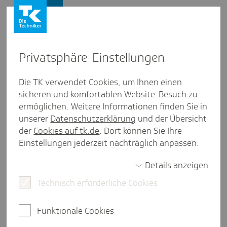
Firmenkunden
Privat­sphäre-Einstel­lungen
Firmenkunden
/
Beiträge
Die TK verwendet Cookies, um Ihnen einen
sicheren und komfortablen Website-Besuch zu
Verjäh­rungs­fris­ten: Wann
ermöglichen. Weitere Informationen finden Sie in
verjähren SV-Beitrags­an­sprü­
unserer
Datenschutzerklärung
und der Übersicht
der
Cookies auf tk.de
. Dort können Sie Ihre
che?
Einstellungen jederzeit nachträglich anpassen.
Details anzeigen
Technisch erforderliche Cookies
2 Minuten Lesezeit
In der Sozialversicherung gilt grundsätzlich eine
Funktionale Cookies
Frist von vier Jahren, um Beitragsansprüche