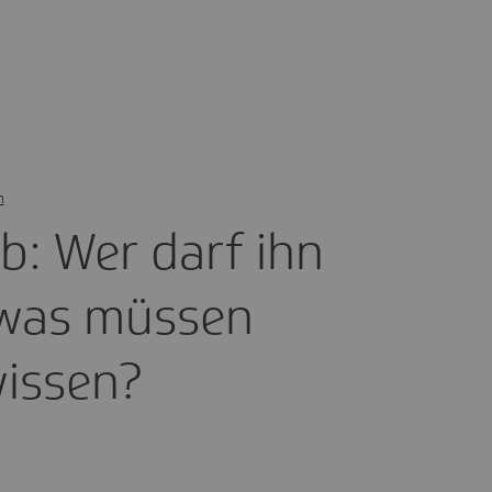
n
ub: Wer darf ihn
was müssen
wissen?