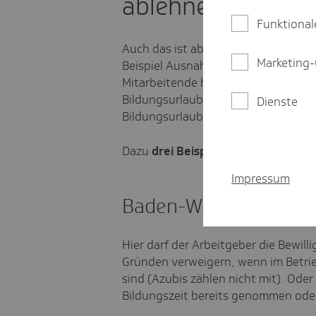
ablehnen?
Funktional
Auch das ist abhängig vom Bundesla
Marketing-
Beispiel Ausnahmen für kleinere Bet
Mitarbeitende hat oder wenn schon 
Bildungsurlaubstagen überschritten
Dienste
Bildungsurlaub ablehnen.
Dazu
drei Beispiele
mit den Regelu
Impressum
Baden-Württemberg
Hier darf der Arbeitgeber die Bewill
Gründen verweigern, wenn im Betrie
sind (Azubis zählen nicht mit). Ode
Bildungszeit bereits genommen oder