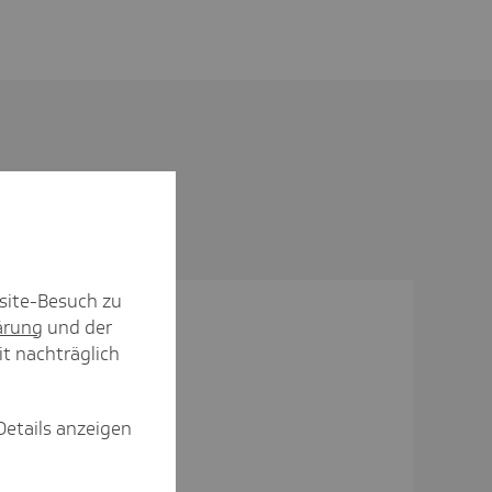
site-Besuch zu
ärung
und der
it nachträglich
ick
Details anzeigen