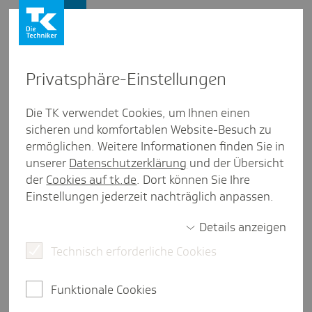
Firmenkunden
Privat­sphäre-Einstel­lungen
Firmenkunden
/
Versicherung
Die TK verwendet Cookies, um Ihnen einen
sicheren und komfortablen Website-Besuch zu
Urteil: Arbeit­geber durfte
ermöglichen. Weitere Informationen finden Sie in
Entgelt­fort­zah­lung bei
unserer
Datenschutzerklärung
und der Übersicht
der
Cookies auf tk.de
. Dort können Sie Ihre
bestimmter Online-Krank­schrei­
Einstellungen jederzeit nachträglich anpassen.
bung verwei­gern
Details anzeigen
Technisch erforderliche Cookies
eine Minute Lesezeit
Funktionale Cookies
Eine bestimmte Online-Krankschreibung ohne