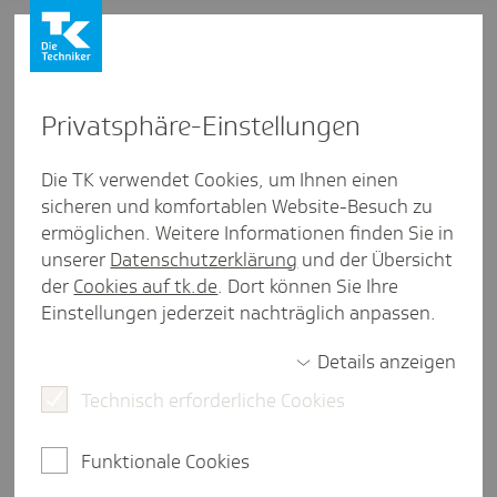
Privat­sphäre-Einstel­lungen
Firmenkunden
/
Webinare
Die TK verwendet Cookies, um Ihnen einen
SV-Update: Was gibt's Neues in
sicheren und komfortablen Website-Besuch zu
ermöglichen. Weitere Informationen finden Sie in
Sachen Sozi­al­ver­si­che­rung?
unserer
Datenschutzerklärung
und der Übersicht
der
Cookies auf tk.de
. Dort können Sie Ihre
Einstellungen jederzeit nachträglich anpassen.
Details anzeigen
2 Minuten Lesezeit
Technisch erforderliche Cookies
Ab sofort startet unsere neue Reihe: Einmal im
Quartal informieren wir Sie im TK-Update über die
wichtigsten Änderungen in der
Funktionale Cookies
Sozialversicherung. Einfach anmelden, zuhören,