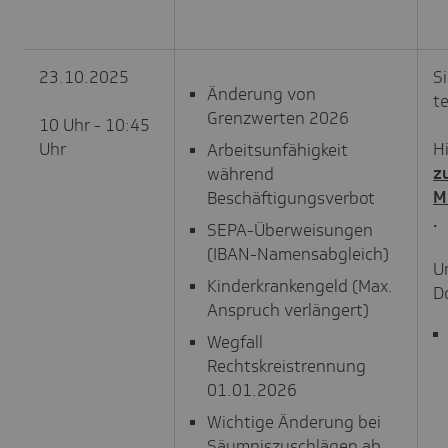
23.10.2025
S
Änderung von
t
Grenzwerten 2026
10 Uhr - 10:45
Uhr
Hi
Arbeitsunfähigkeit
z
während
M
Beschäftigungsverbot
.
SEPA-Überweisungen
(IBAN-Namensabgleich)
U
Kinderkrankengeld (Max.
D
Anspruch verlängert)
Wegfall
Rechtskreistrennung
01.01.2026
Wichtige Änderung bei
Säumniszuschlägen ab