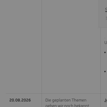
.
U
20.08.2026
Die geplanten Themen
J
geben wir noch bekannt.