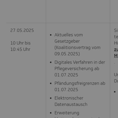
27.05.2025
S
Aktuelles vom
t
Gesetzgeber
10 Uhr bis
Hi
(Koalitionsvertrag vom
10:45 Uhr
z
09.05.2025)
M
.
Digitales Verfahren in der
Pflegeversicherung ab
U
01.07.2025
D
Pfändungsfreigrenzen ab
01.07.2025
Elektronischer
Datenaustausch
Erweiterung