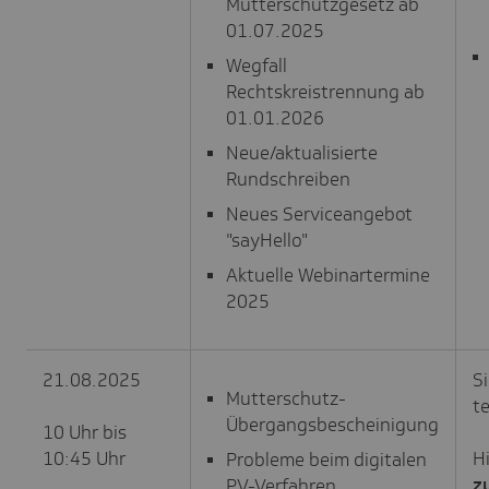
Mutterschutzgesetz ab
01.07.2025
Wegfall
Rechtskreistrennung ab
01.01.2026
Neue/aktualisierte
Rundschreiben
Neues Serviceangebot
"sayHello"
Aktuelle Webinartermine
2025
21.08.2025
S
Mutterschutz-
t
Übergangsbescheinigung
10 Uhr bis
10:45 Uhr
Hi
Probleme beim digitalen
z
PV-Verfahren