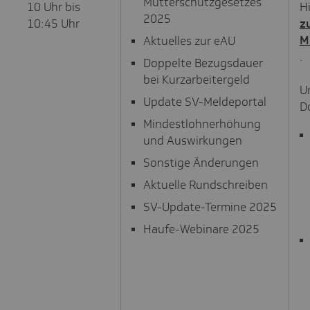
Mutterschutzgesetzes
10 Uhr bis
Hi
2025
10:45 Uhr
z
M
Aktuelles zur eAU
.
Doppelte Bezugsdauer
bei Kurzarbeitergeld
U
Update SV-Meldeportal
D
Mindestlohnerhöhung
und Auswirkungen
Sonstige Änderungen
Aktuelle Rundschreiben
SV-Update-Termine 2025
Haufe-Webinare 2025