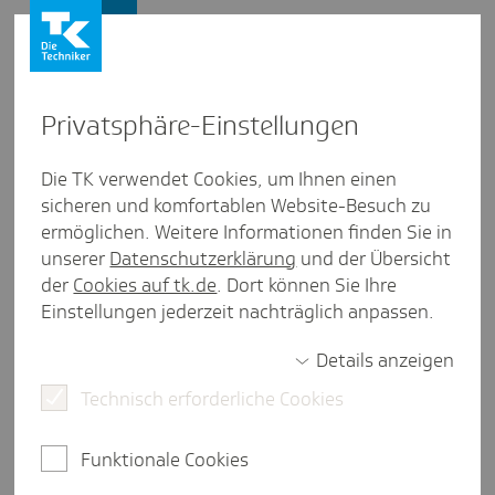
Firmenkunden
Privat­sphäre-Einstel­lungen
Firmenkunden
/
Die TK verwendet Cookies, um Ihnen einen
BGM und BGF: Unternehmen berichten über ihre Erfolge
sicheren und komfortablen Website-Besuch zu
ermöglichen. Weitere Informationen finden Sie in
Deut­sche Sport­hoch­schule Köln
unserer
Datenschutzerklärung
und der Übersicht
der
Cookies auf tk.de
. Dort können Sie Ihre
weniger als eine Minute Lesezeit
Einstellungen jederzeit nachträglich anpassen.
Bei der DSHS Köln sind physische und psychische
Gesundheit unter einem Dach vereint.
Details anzeigen
Technisch erforderliche Cookies
Steckbrief
Funktionale Cookies
Branche:
Öffentliche Verwaltung; Erziehung und
Unterricht; Hochschule