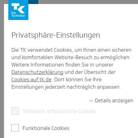
Firmenkunden
Privat­sphäre-Einstel­lungen
Nutzungs- und Teil­nah­me­be­
Die TK verwendet Cookies, um Ihnen einen sicheren
und komfortablen Website-Besuch zu ermöglichen.
din­gungen für das Angebot
Weitere Informationen finden Sie in unserer
"Meine TK" gültig bis 30.
Datenschutzerklärung
und der Übersicht der
November 2024
Cookies auf tk.de
. Dort können Sie Ihre
Einstellungen jederzeit nachträglich anpassen.
Die Teilnahme an "Meine TK" unterliegt den
Details anzeigen
folgenden Teilnahmebedingungen. Lesen Sie diese
aufmerksam durch, bevor Sie "Meine TK" nutzen.
Technisch erforderliche Cookies
Mit Ihrer Teilnahmeerklärung stimmen Sie den
Teilnahmebedingungen zu, zusätzlich gelten die
Funktionale Cookies
Allgemeinen Nutzungs- und