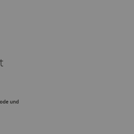
t
code und