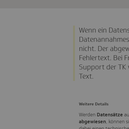
Wenn ein Datens
Datenannahmeste
nicht. Der abge
Fehlertext. Bei 
Support der TK 
Text.
Weitere Details
Werden
Datensätze
au
abgewiesen
, können s
dabei einen technisch