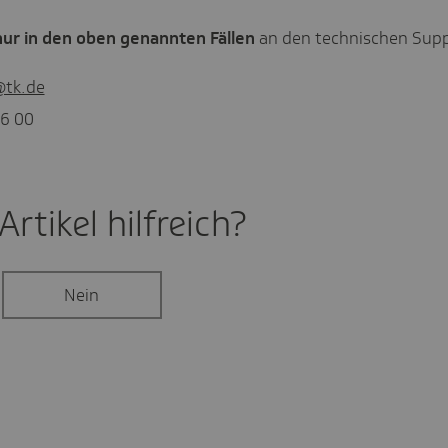
nur in den oben genannten Fällen
an den technischen Supp
@tk.de
56 00
rtikel hilf­reich?
Nein