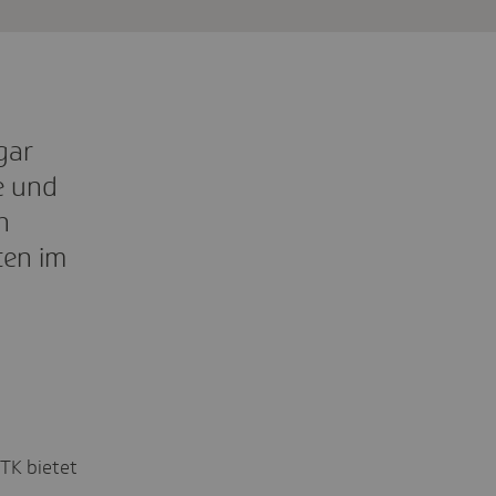
gar
e und
n
ten im
TK bietet