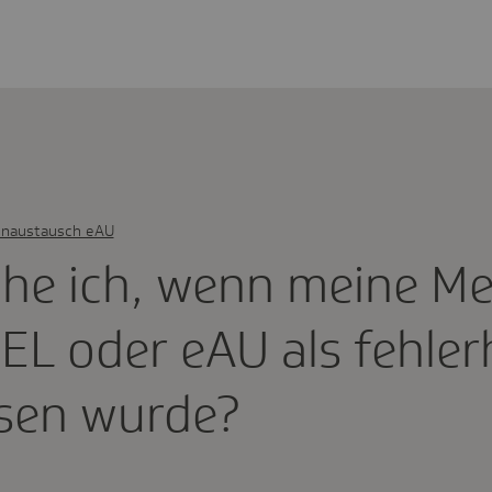
enaustausch eAU
he ich, wenn meine M
EL oder eAU als fehler­
esen wurde?