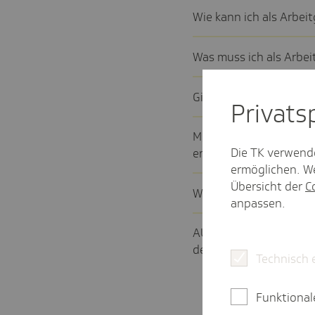
Wie kann ich als Arbei
Was muss ich als Arbeit
Gibt es die Ausfer­ti­gu
Privat­
Müssen AU-Beschei­ni­
Die TK verwend
erfol­gen?
ermöglichen. We
Übersicht der
C
Welchen Zeit­raum gebe
anpassen.
AU-Anfrage erfolgt: W
der TK?
Technisch 
Funktional