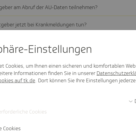
t­geber am Abruf der AU-Daten teil­neh­men?
­geber jetzt bei Krank­mel­dungen tun?
ng der AU-Beschei­ni­gung für den Arbeit­geber weiter­hin?
sphäre-Einstel­lungen
gungen einzeln abge­rufen werden oder kann das pauschal
et Cookies, um Ihnen einen sicheren und komfortablen Web
itere Informationen finden Sie in unserer
Datenschutzerkl
ookies auf tk.de
. Dort können Sie Ihre Einstellungen jederze
n Arbeit­geber in der AU-Daten­ab­frage an?
ie und wann bekommen Arbeit­geber eine Rück­mel­dung von
erforderliche Cookies
Mehr anzeigen
e Cookies