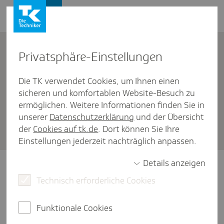
Firmenkunden
Kontakt
Privat­sphäre-Einstel­lungen
Die TK verwendet Cookies, um Ihnen einen
Firmenkunden
/
sicheren und komfortablen Website-Besuch zu
DTA EEL: Datenaustausch Entgeltersatzleistungen
ermöglichen. Weitere Informationen finden Sie in
Wann muss ich den Daten­satz
unserer
Datenschutzerklärung
und der Übersicht
der
Cookies auf tk.de
. Dort können Sie Ihre
über­mit­teln?
Einstellungen jederzeit nachträglich anpassen.
Details anzeigen
Schicken Sie die Meldung ab, sobald Sie
erkennen, dass eine Entgeltersatzleistung
Technisch erforderliche Cookies
eintreten wird oder sobald die TK (oder ein
anderer Sozialversicherungsträger) Sie dazu
Funktionale Cookies
auffordert.