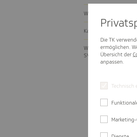
Welche Vari­anten gibt 
Privat­
Kann ich das SV-Melde­
Die TK verwend
ermöglichen. We
Wir haben mehrere Betri
Übersicht der
C
SV-Melde­por­tal?
anpassen.
Technisch 
Funktional
Marketing-
Dienste