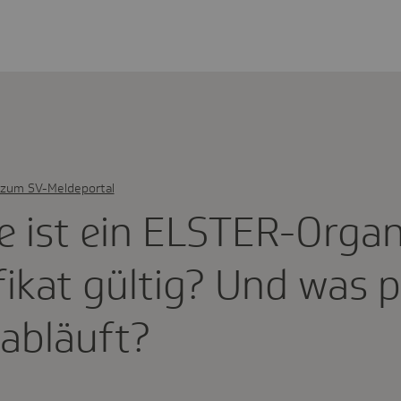
zum SV-Meldeportal
 ist ein ELSTER-Orga­ni­
i­fikat gültig? Und was 
abläuft?