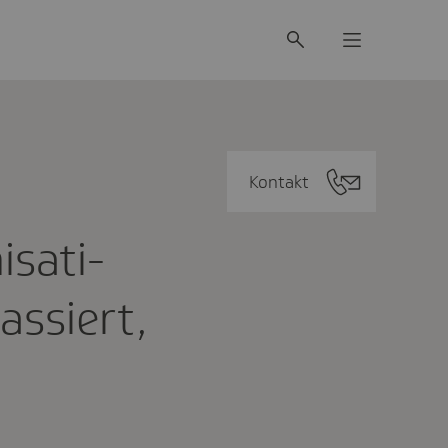
Kontakt
sa­ti­
passiert,