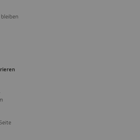
 bleiben
trieren
-
om
Seite