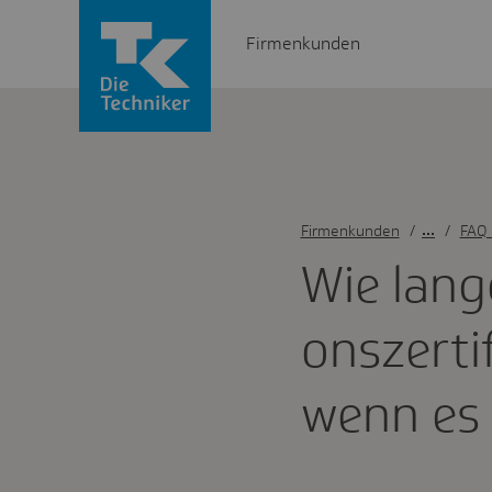
Firmenkunden
Firmenkunden
/
FAQ 
Wie lange
ons­zer­t
wenn es 