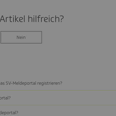
rtikel hilf­reich?
Nein
s SV-Melde­portal regis­trie­ren?
r­tal?
e­por­tal?