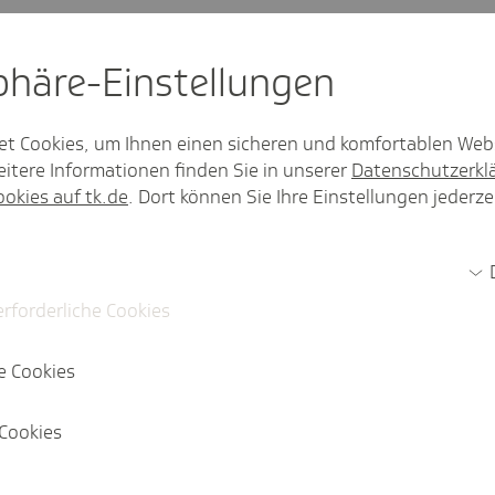
es im SV-Melde­por­tal?
sphäre-Einstel­lungen
portal ohne ein ELSTER-Zerti­fikat nutzen?
et Cookies, um Ihnen einen sicheren und komfortablen Web
itere Informationen finden Sie in unserer
Datenschutzerkl
ebs­stät­ten. Wie viele Regis­trie­rungen brau­chen wir beim
ookies auf tk.de
. Dort können Sie Ihre Einstellungen jederze
Mehr anzeigen
erforderliche Cookies
e Cookies
Cookies