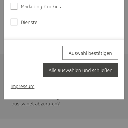
SV-Meldeportal.
Marketing-Cookies
Das SV-Meldeportal
Dienste
Weitere Details
Auswahl bestätigen
Aktuell stellt die ITSG noch eine Möglichkeit zur
Alle auswählen und schließen
Verfügung,
archivierte Daten aus sv.net
einzusehen. Mehr dazu finden Sie in unserem Artikel:
Impressum
Gibt es noch eine Möglichkeit, archivierte Daten
aus sv.net abzurufen?