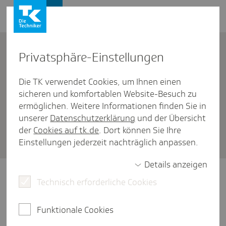
Firmenkunden
Kontakt
Privat­sphäre-Einstel­lungen
Die TK verwendet Cookies, um Ihnen einen
Firmenkunden
/
FAQ zum SV-Meldeportal
sicheren und komfortablen Website-Besuch zu
sv.net - Abschal­tung seit Juli
ermöglichen. Weitere Informationen finden Sie in
unserer
Datenschutzerklärung
und der Übersicht
2024: Was steht noch bis wann
der
Cookies auf tk.de
. Dort können Sie Ihre
zur Verfü­gung?
Einstellungen jederzeit nachträglich anpassen.
Details anzeigen
Die Ausfüllhilfe sv.net stand bis zum 30. Juni
Technisch erforderliche Cookies
2024 im eingeschränkten Umfang zur
Verfügung und wurde zum 1. Juli
Funktionale Cookies
2024 abgeschaltet. Wechseln Sie daher zum