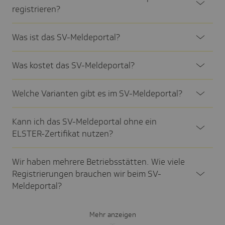
regis­trie­ren?
Was ist das SV-Melde­por­tal?
Was kostet das SV-Melde­por­tal?
Welche Vari­anten gibt es im SV-Melde­por­tal?
Kann ich das SV-Melde­portal ohne ein
ELSTER-Zerti­fikat nutzen?
Wir haben mehrere Betriebs­stät­ten. Wie viele
Regis­trie­rungen brau­chen wir beim SV-
Melde­por­tal?
Mehr anzeigen