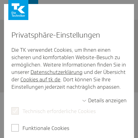
Firmenkunden
Kontakt
Privat­sphäre-Einstel­lungen
Die TK verwendet Cookies, um Ihnen einen
Firmenkunden
/
sicheren und komfortablen Website-Besuch zu
Allgemeine Fragen zu den Meldeverfahren
ermöglichen. Weitere Informationen finden Sie in
Was ist der digi­tale Lohn­nach­
unserer
Datenschutzerklärung
und der Übersicht
der
Cookies auf tk.de
. Dort können Sie Ihre
weis?
Einstellungen jederzeit nachträglich anpassen.
Details anzeigen
Unternehmen versenden ihre
Lohnnachweise an die
Technisch erforderliche Cookies
Unfallversicherungsträger elektronisch
mithilfe ihrer systemgeprüften
Funktionale Cookies
Entgeltabrechnungsprogramme oder mit