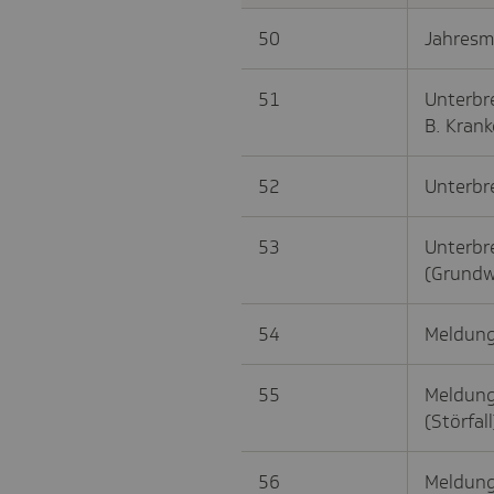
50
Jahresm
51
Unterbr
B. Krank
52
Unterbr
53
Unterbr
(Grundw
54
Meldung
55
Meldung
(Störfall
56
Meldung