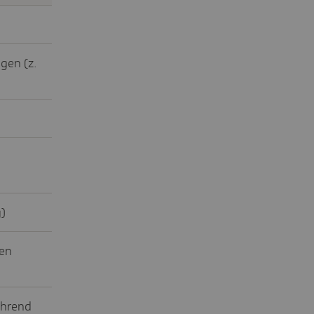
gen (z.
)
en
ährend