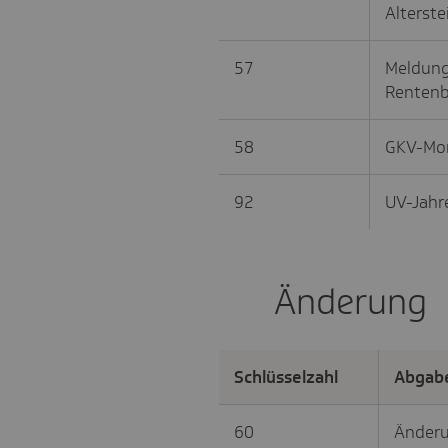
Alterstei
57
Meldung 
Rentenb
58
GKV-Mo
92
UV-Jahr
Änderung
Schlüsselzahl
Abgab
60
Änder