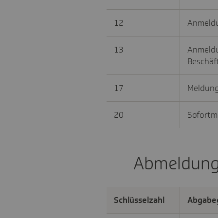
12
Anmeld
13
Anmeldu
Beschäft
17
Meldung 
20
Sofortm
Abmeldun
Schlüsselzahl
Abgabe