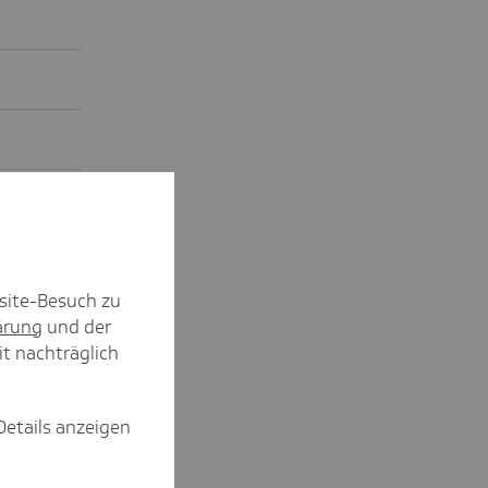
site-Besuch zu
 Monat
ärung
und der
it nachträglich
Details anzeigen
llige