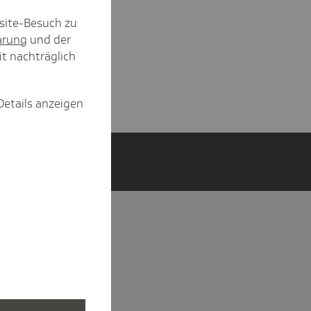
site-Besuch zu
ärung
und der
it nachträglich
Details anzeigen