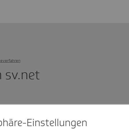
everfahren
 sv.net
sphäre-Einstel­lungen