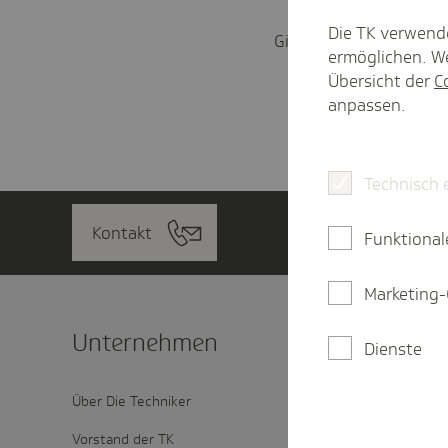
Die TK verwend
Gibt es noch eine Mögl
ermöglichen. We
Übersicht der
C
anpassen.
Technisch 
Kontakt
Funktional
Marketing-
Unter­nehmen
Oft ge
Dienste
Über Die Techniker
Webinare fü
Vorstand der TK
SV-Melde