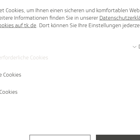
et Cookies, um Ihnen einen sicheren und komfortablen Web
ichkeit, archivierte Daten aus sv.net abzurufen?
itere Informationen finden Sie in unserer
Datenschutzerkl
ookies auf tk.de
. Dort können Sie Ihre Einstellungen jederze
erforderliche Cookies
e Cookies
Cookies
nutzte Services
Portale
r Arbeitgeber
Privatkunden
portal: Registrierung und
Karriere