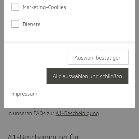
Marketing-Cookies
Wenn Sie Mitarbeitende in ein Land mit einer
A1-Pflicht
entsenden, gilt deutsches
Dienste
Sozialversicherungsrecht weiter - sofern die
Voraussetzungen zur
Ausstrahlung
erfüllt werden.
Beantragen Sie vorab die A1-Bescheinigung beim
Auswahl bestätigen
zuständigen
Sozialversicherungsträger
: entweder
über ein zertifiziertes
Entgeltabrechnungsprogramm
oder über das
Alle auswählen und schließen
SV-Meldeportal
.
Impressum
Mehr Infos finden Sie in den
Länderspezifischen Informationen
der DVKA oder
in unseren FAQs zur
A1-Bescheinigung
.
A1-Bescheinigung für