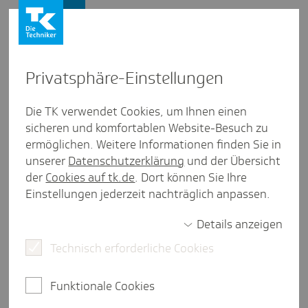
Firmenkunden
Privat­sphäre-Einstel­lungen
Firmenkunden
/
Länderübersicht
Die TK verwendet Cookies, um Ihnen einen
sicheren und komfortablen Website-Besuch zu
Luxem­burg
ermöglichen. Weitere Informationen finden Sie in
unserer
Datenschutzerklärung
und der Übersicht
weniger als eine Minute Lesezeit
der
Cookies auf tk.de
. Dort können Sie Ihre
Das Großherzogtum Luxemburg ist der kleinste
Einstellungen jederzeit nachträglich anpassen.
EU-Mitgliedsstaat mit dem höchsten
Bevölkerungswachstum. Täglich pendeln mehr als
Details anzeigen
45.000 Deutsche zur Arbeit in das Land.
Technisch erforderliche Cookies
Funktionale Cookies
Sozialversicherung