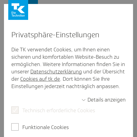
Firmenkunden
Privat­sphäre-Einstel­lungen
Firmenkunden
/
Länderübersicht
Die TK verwendet Cookies, um Ihnen einen
sicheren und komfortablen Website-Besuch zu
Mexiko
ermöglichen. Weitere Informationen finden Sie in
unserer
Datenschutzerklärung
und der Übersicht
2 Minuten Lesezeit
der
Cookies auf tk.de
. Dort können Sie Ihre
Rund 2.100 Unternehmen mit deutscher
Einstellungen jederzeit nachträglich anpassen.
Kapitalbeteiligung sind in Mexiko aktiv. Damit ist
das Land nicht nur Deutschlands wichtigster
Details anzeigen
Handelspartner in Lateinamerika, sondern auch
Technisch erforderliche Cookies
das zweithäufigste Entsendeland unter den
Staaten außerhalb Europas.
Funktionale Cookies