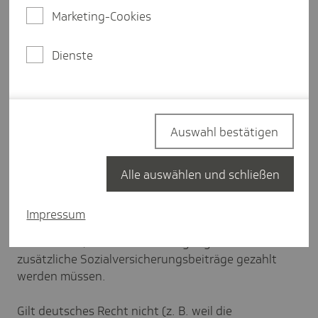
Marketing-Cookies
Sozialversicherung
Dienste
Zwischen Deutschland und dem Entsendeland
besteht
kein
Sozialversicherungsabkommen.
Bei Entsendungen können die deutschen
Auswahl bestätigen
Rechtsvorschriften jedoch weiterhin gelten, wenn
die Bedingungen der
Ausstrahlung
erfüllt sind.
Nutzen Sie gern unsere
Arbeitshilfe
, um die
Alle auswählen und schließen
Voraussetzungen zu prüfen.
Impressum
Denn auch wenn weiterhin deutsches Recht gilt,
kann es sein, dass im Beschäftigungsstaat
zusätzliche Sozialversicherungsbeiträge gezahlt
werden müssen.
Gilt deutsches Recht nicht (z. B. weil die