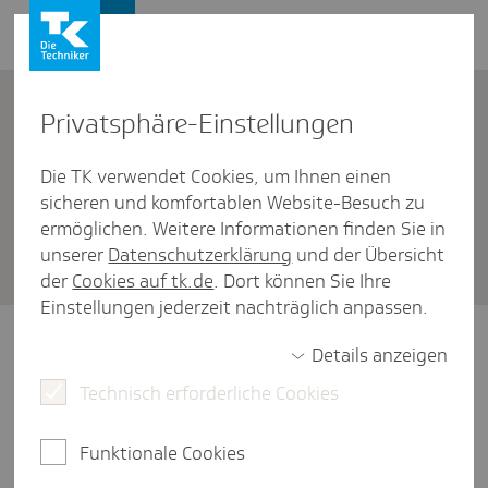
Firmenkunden
Kontakt
Privat­sphäre-Einstel­lungen
Die TK verwendet Cookies, um Ihnen einen
Firmenkunden
/
Entgeltfortzahlungsversicherung
sicheren und komfortablen Website-Besuch zu
Wann gilt jemand als arbeits­un­
ermöglichen. Weitere Informationen finden Sie in
unserer
Datenschutzerklärung
und der Übersicht
fähig krank?
der
Cookies auf tk.de
. Dort können Sie Ihre
Einstellungen jederzeit nachträglich anpassen.
Eine Person gilt als arbeitsunfähig, wenn sie
Details anzeigen
so krank ist, dass sie ihren aktuellen
Technisch erforderliche Cookies
beruflichen Aufgaben nicht nachkommen
kann oder sich die Krankheit verschlimmern
würde, wenn sie weiter arbeiten würde.
Funktionale Cookies