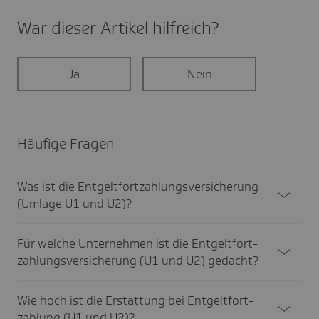
War dieser Artikel hilf­reich?
Ja
Nein
Häufige Fragen
Was ist die Entgelt­fort­zah­lungs­ver­si­che­rung
(Umlage U1 und U2)?
Für welche Unter­nehmen ist die Entgelt­fort­
zah­lungs­ver­si­che­rung (U1 und U2) gedacht?
Wie hoch ist die Erstat­tung bei Entgelt­fort­
zah­lung (U1 und U2)?