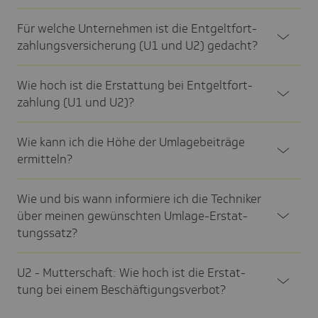
Für welche Unter­nehmen ist die Entgelt­fort­
zah­lungs­ver­si­che­rung (U1 und U2) gedacht?
Wie hoch ist die Erstat­tung bei Entgelt­fort­
zah­lung (U1 und U2)?
Wie kann ich die Höhe der Umla­ge­bei­träge
ermit­teln?
Wie und bis wann infor­miere ich die Tech­niker
über meinen gewünschten Umlage-Erstat­
tungs­satz?
U2 - Mutter­schaft: Wie hoch ist die Erstat­
tung bei einem Beschäf­ti­gungs­ver­bot?