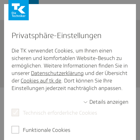
Firmenkunden
Kontakt
Privat­sphäre-Einstel­lungen
Die TK verwendet Cookies, um Ihnen einen
Firmenkunden
/
Entgeltfortzahlungsversicherung
sicheren und komfortablen Website-Besuch zu
Wie kann ich Erstat­tungs­an­
ermöglichen. Weitere Informationen finden Sie in
unserer
Datenschutzerklärung
und der Übersicht
träge einrei­chen?
der
Cookies auf tk.de
. Dort können Sie Ihre
Einstellungen jederzeit nachträglich anpassen.
Erstattungen für die Entgeltfortzahlungen
Details anzeigen
bei Krankheit oder Mutterschaft Ihrer
Technisch erforderliche Cookies
Beschäftigten können Sie nur online
beantragen. Nutzen Sie für Ihre Anträge ein
zugelassenes Entgeltabrechnungsprogramm
Funktionale Cookies
oder eine Ausfüllhilfe wie das SV-Meldeportal.