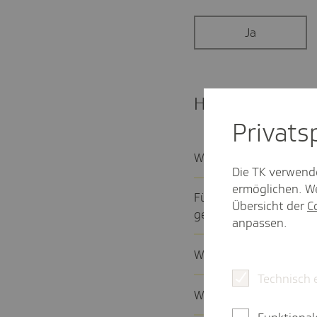
Ja
Häufige Fragen
Privat­
Was ist die Entgelt­fort
Die TK verwend
ermöglichen. We
Für welche Unter­nehmen 
Übersicht der
C
gedacht?
anpassen.
Wie hoch ist die Erstat
Technisch 
Wie kann ich die Höhe d