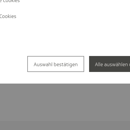
e Cookies
­miere ich die Tech­niker über meinen gewünschten Umlage-
Cookies
hoch ist die Erstat­tung bei einem Beschäf­ti­gungs­ver­bot?
Mehr anzeigen
Auswahl bestätigen
Alle auswählen 