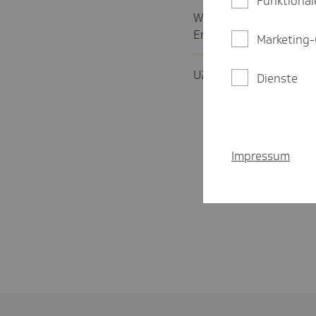
Funktional
Wie und bis wann infor
Erstat­tungs­satz?
Marketing-
U2 - Mutter­schaft: Wie 
Dienste
Impressum