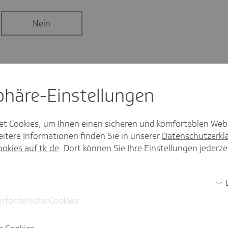
Nein
sphäre-Einstel­lungen
­zah­lungs­ver­si­che­rung (Umlage U1 und U2)?
et Cookies, um Ihnen einen sicheren und komfortablen Web
itere Informationen finden Sie in unserer
Datenschutzerkl
ist die Entgelt­fort­zah­lungs­ver­si­che­rung (U1 und U2)
ookies auf tk.de
. Dort können Sie Ihre Einstellungen jederze
­tung bei Entgelt­fort­zah­lung (U1 und U2)?
erforderliche Cookies
er Umla­ge­bei­träge ermit­teln?