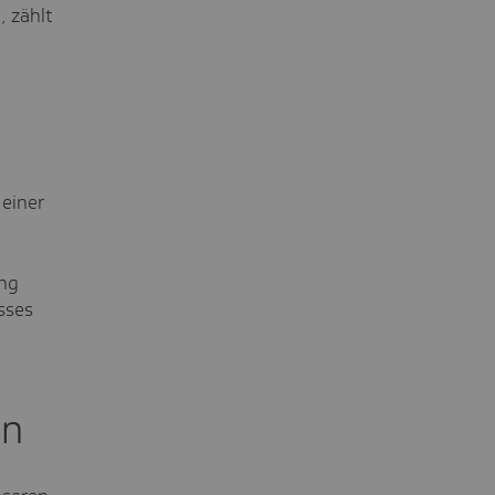
, zählt
 einer
ung
sses
en