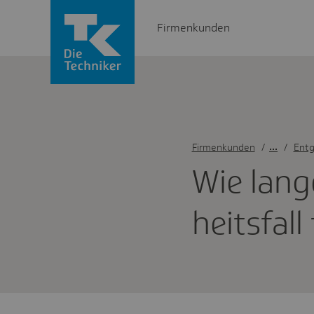
Firmenkunden
Firmenkunden
/
Entg
Wie lang
heits­fal