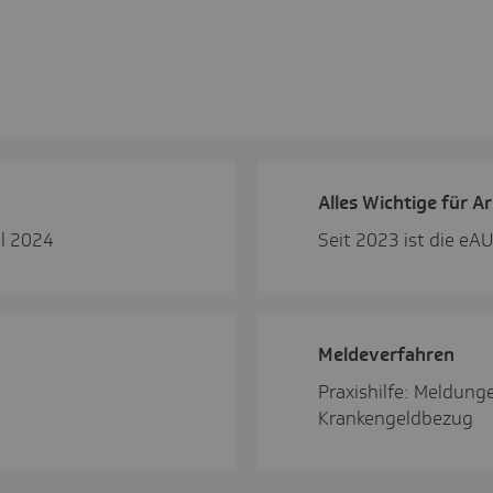
Alles Wich­tige für A
il 2024
Seit 2023 ist die eAU
Melde­ver­fahren
Praxishilfe: Meldung
Krankengeldbezug