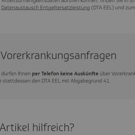
r Arbeitsunfähigkeitsdaten abrufen können, finden Sie in u
m
Datenaustausch Entgeltersatzleistung
(DTA EEL) und zum
 Vorerkrankungsanfragen
r dürfen Ihnen
per Telefon keine Auskünfte
über Vorerkra
ie stattdessen den DTA EEL mit Abgabegrund 41.
rtikel hilf­reich?