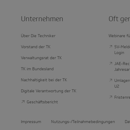
Unter­nehmen
Oft ge
Über Die Techniker
Webinare fü
Vorstand der TK
SV-Melde
Login
Verwaltungsrat der TK
JAE-Rec
TK im Bundesland
Jahresa
Nachhaltigkeit bei der TK
Umlager
U2
Digitale Verantwortung der TK
Fristen
Geschäftsbericht
Impressum
Nutzungs-/Teilnahmebedingungen
Da