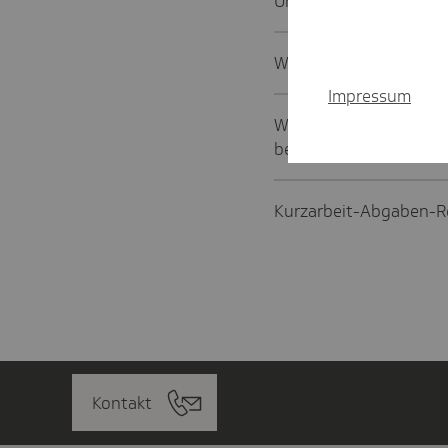
Unter welchen Bedingu
Was sind Zuschuss-Wi
Impressum
Wie berechne ich die 
bei Kurzarbeitergeld?
Kurzarbeit-Abgaben-R
Kontakt