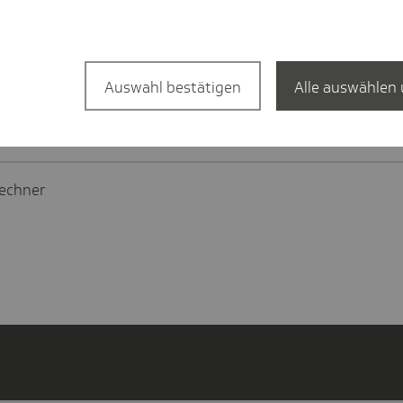
ngen können Arbeitnehmer Saison-Kurzarbeitergeld erhal
ntergeld und Mehraufwands-Wintergeld?
Auswahl bestätigen
Alle auswählen 
Beiträge zu den Entgeltfortzahlungsversicherungen ("Umlag
echner