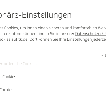
sphäre-Einstel­lungen
rzarbeitergeld lohnsteuerpflichtig?
Beitragspflicht bei Feiertagslohn in der Kurzarbeit?
et Cookies, um Ihnen einen sicheren und komfortablen Web
itere Informationen finden Sie in unserer
Datenschutzerkl
ookies auf tk.de
. Dort können Sie Ihre Einstellungen jederze
zarbeitergeld beitragspflichtig?
sungsgrenze auch für das Kurzarbeitergeld?
erforderliche Cookies
eiträge aus Einmalzahlungen bei Kurzarbeit?
e Cookies
auch Anspruch auf Kurzarbeitergeld, wenn er arbeitsunfähi
Cookies