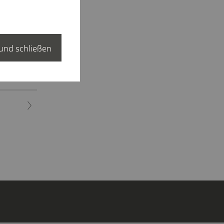
ten?
und schließen
en")