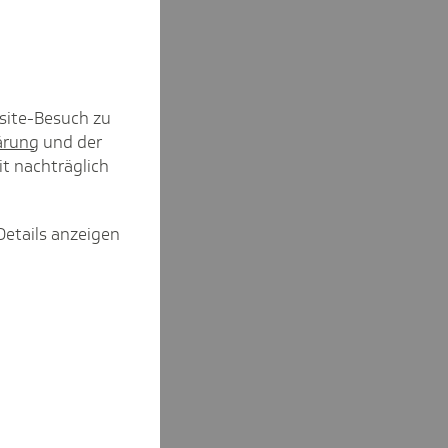
site-Besuch zu
ärung
und der
it nachträglich
Details anzeigen
g