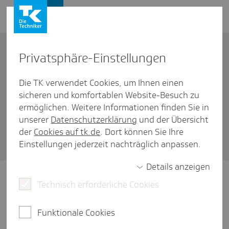
Firmenkunden
Kontakt
Privat­sphäre-Einstel­lungen
Die TK verwendet Cookies, um Ihnen einen
Firmenkunden
/
Mutterschaftsgeld
sicheren und komfortablen Website-Besuch zu
Wie lange müssen Arbeit­geber
ermöglichen. Weitere Informationen finden Sie in
unserer
Datenschutzerklärung
und der Übersicht
den Zuschuss zum Mutter­
der
Cookies auf tk.de
. Dort können Sie Ihre
schafts­geld zahlen?
Einstellungen jederzeit nachträglich anpassen.
Details anzeigen
Der Anspruch auf den Zuschuss besteht für
Technisch erforderliche Cookies
den gleichen Zeitraum, für den auch das
Mutterschaftsgeld gewährt wird: also in der
Funktionale Cookies
Regel für sechs Wochen vor der Entbindung