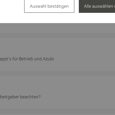
Auswahl bestätigen
Alle auswählen 
 Studie­ren­den?
appt‘s für Betrieb und Azubi
rbeitgeber beachten?