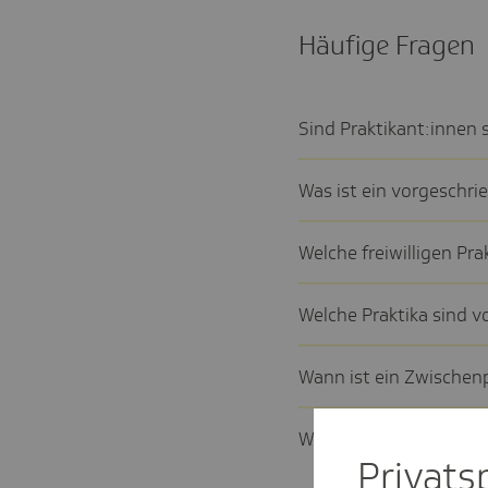
Häufige Fragen
Sind Prak­ti­kan­t:innen s
Was ist ein vorge­schri
Welche frei­wil­ligen Prak
Welche Prak­tika sind vol
Wann ist ein Zwischen­pr
Was sind Vor- und Nach­
Privat­