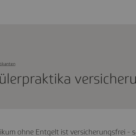
tikanten
­ler­prak­tika versi­che­r
ikum ohne Entgelt ist versicherungsfrei - s