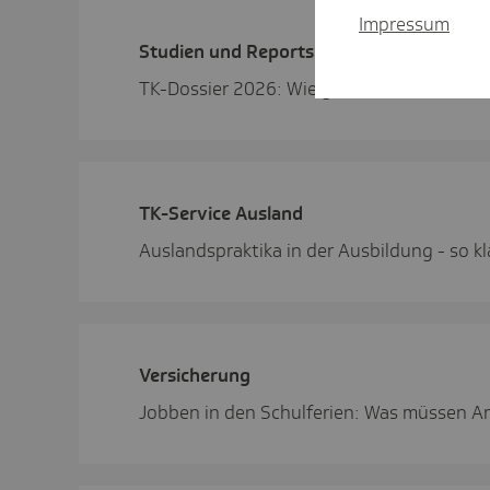
Impressum
Studien und Reports
TK-Dossier 2026: Wie geht's Deutsch­lands
TK-Service Ausland
Auslandspraktika in der Ausbildung - so kl
Versi­che­rung
Jobben in den Schulferien: Was müssen A