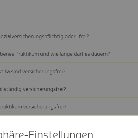
ozi­al­ver­si­che­rungs­pflichtig oder -frei?
e­benes Prak­tikum und wie lange darf es dauern?
­tika sind versi­che­rungs­frei?
l­ständig versi­che­rungs­frei?
ak­tikum versi­che­rungs­frei?
prak­tika?
sphäre-Einstel­lungen