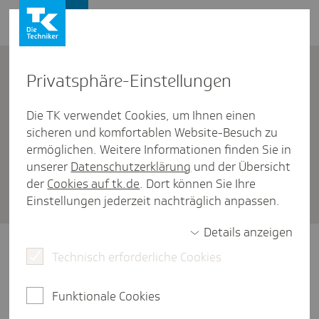
Firmenkunden
Kontakt
Privat­sphäre-Einstel­lungen
Die TK verwendet Cookies, um Ihnen einen
Firmenkunden
/
Versicherungspflicht und -freiheit
sicheren und komfortablen Website-Besuch zu
Wer kann sich von der Renten­
ermöglichen. Weitere Informationen finden Sie in
unserer
Datenschutzerklärung
und der Übersicht
ver­si­che­rungs­pflicht befreien
der
Cookies auf tk.de
. Dort können Sie Ihre
lassen?
Einstellungen jederzeit nachträglich anpassen.
Details anzeigen
Arbeitnehmer können sich auf Antrag von
Technisch erforderliche Cookies
der Rentenversicherungspflicht befreien
lassen, wenn sie eine geringfügig entlohnte
Funktionale Cookies
Beschäftigung ausüben oder wenn sie durch