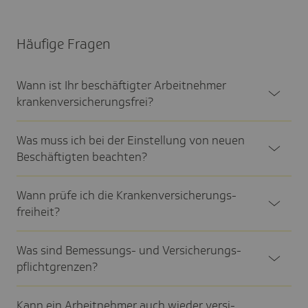
Häufige Fragen
Wann ist Ihr beschäf­tigter Arbeit­nehmer
kran­ken­ver­si­che­rungs­frei?
Was muss ich bei der Einstel­lung von neuen
Beschäf­tigten beach­ten?
Wann prüfe ich die Kran­ken­ver­si­che­rungs­
frei­heit?
Was sind Bemes­sungs- und Versi­che­rungs­
pflicht­gren­zen?
Kann ein Arbeit­nehmer auch wieder versi­