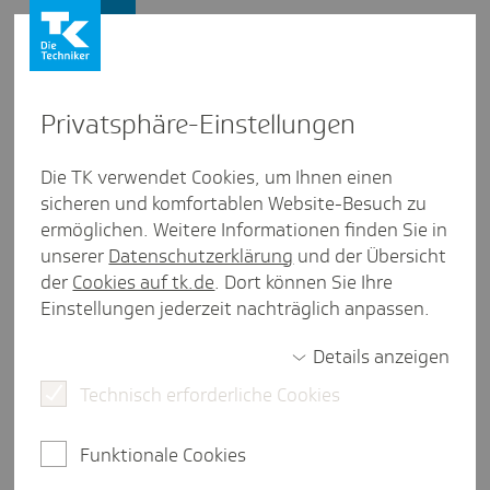
Lebenswelten
Privat­sphäre-Einstel­lungen
Lebenswelten
/
Gesunde Hochschule
Die TK verwendet Cookies, um Ihnen einen
sicheren und komfortablen Website-Besuch zu
SGM Hand­buch - Perspek­ti­ven,
ermöglichen. Weitere Informationen finden Sie in
Impulse und Praxis­ein­blicke
unserer
Datenschutzerklärung
und der Übersicht
der
Cookies auf tk.de
. Dort können Sie Ihre
weniger als eine Minute Lesezeit
Einstellungen jederzeit nachträglich anpassen.
Das in 2023 erschienene "Handbuch Studentisches
Details anzeigen
Gesundheitsmanagement - Perspektiven, Impulse
und Praxiseinblicke" zeigt
Technisch erforderliche Cookies
Entwicklungsperspektiven und -potenziale hin zu
einer gesunden Hochschule auf. Darüber hinaus
Funktionale Cookies
eröffnen Beiträge den Blick auf die Umsetzung