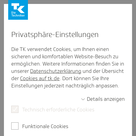
Privat­sphäre-Einstel­lungen
Lebenswelten
/
Gesunde Kommune
Die TK verwendet Cookies, um Ihnen einen
sicheren und komfortablen Website-Besuch zu
Gemeinsam gut & gesund älter
ermöglichen. Weitere Informationen finden Sie in
werden - Bewe­gung ins Alter
unserer
Datenschutzerklärung
und der Übersicht
der
Cookies auf tk.de
. Dort können Sie Ihre
bringen
Einstellungen jederzeit nachträglich anpassen.
eine Minute Lesezeit
Details anzeigen
Sogenannte "Spaziergangsgruppen" bilden den
Technisch erforderliche Cookies
Kern des Projektes in Berlin Lichtenberg. Die
bisher erreichten Ziele zeigen klar, welchen
Mehrwert Bewegungsangebote über den reinen
Funktionale Cookies
Mobilitätseffekt hinaus haben und das gute