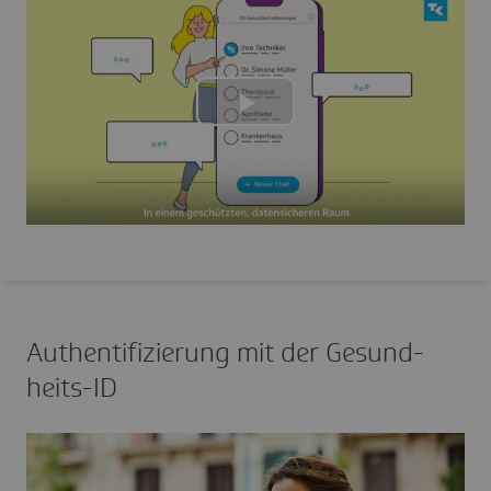
Play
Video
Authen­ti­fi­zie­rung mit der Gesund­
heits-ID