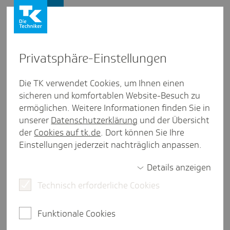
Firmenkunden
Privat­sphäre-Einstel­lungen
Firmenkunden
/
Alles Wichtige für Arbeitgeber zur eAU
Die TK verwendet Cookies, um Ihnen einen
sicheren und komfortablen Website-Besuch zu
eAU-Daten­abruf über das SV-
ermöglichen. Weitere Informationen finden Sie in
Melde­portal
unserer
Datenschutzerklärung
und der Übersicht
der
Cookies auf tk.de
. Dort können Sie Ihre
Einstellungen jederzeit nachträglich anpassen.
Details anzeigen
weniger als eine Minute Lesezeit
Technisch erforderliche Cookies
Hilfe zur Selbsthilfe: Die ITSG hat ein Tutorial für
Arbeitgeber erstellt, wie der eAU-Datenabruf über
Funktionale Cookies
das SV-Meldeportal funktioniert.