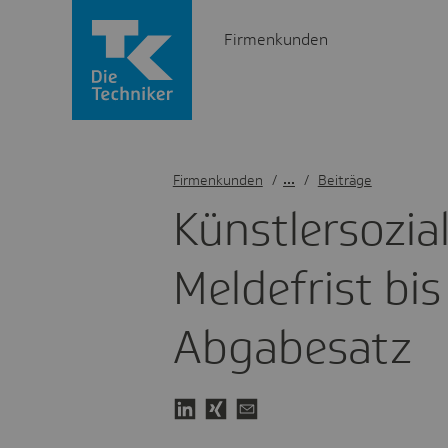
Firmenkunden
Firmenkunden
/
Beiträge
Künst­ler­so­zi
Melde­frist b
Abga­be­satz