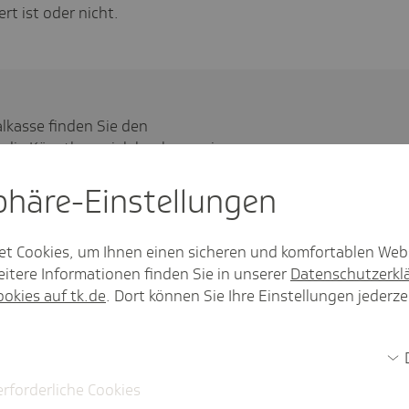
rt ist oder nicht.
alkasse finden Sie den
 die Künstlersozialabgabe sowie
n.
sphäre-Einstel­lungen
et Cookies, um Ihnen einen sicheren und komfortablen Web
itere Informationen finden Sie in unserer
Datenschutzerkl
Entgelt: mehr als nur
ookies auf tk.de
. Dort können Sie Ihre Einstellungen jederze
erforderliche Cookies
 alles, was das abgabepflichtige