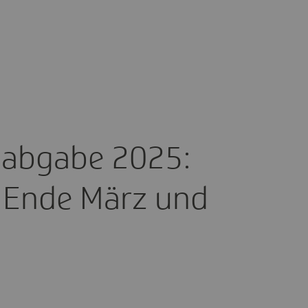
­al­ab­gabe 2025:
is Ende März und