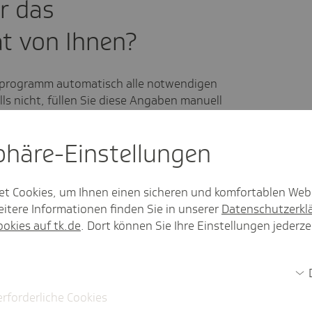
r das
t von Ihnen?
reprogramm automatisch alle notwendigen
s nicht, füllen Sie diese Angaben manuell
sphäre-Einstel­lungen
et Cookies, um Ihnen einen sicheren und komfortablen Web
itere Informationen finden Sie in unserer
Datenschutzerkl
ookies auf tk.de
. Dort können Sie Ihre Einstellungen jederze
erforderliche Cookies