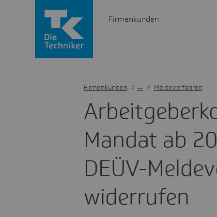
Firmenkunden
Firmenkunden
/
Meldeverfahren
Arbeit­ge­ber­
Mandat ab 20
DEÜV-Melde­v
wider­rufen