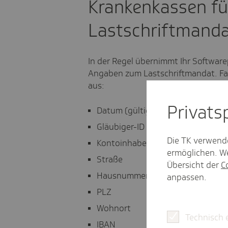
Krankenkassen fü
Lastschriftmanda
In der Regel übernimmt Ihr Softwa
Angaben zum Lastschriftmandat. Fall
aus:
Privat­
Datum (gültig ab)
Gläubiger-ID
Die TK verwend
Kontoinhaber
ermöglichen. We
Straße
Übersicht der
C
Hausnummer
anpassen.
PLZ
Wohnort
Technisch 
IBAN