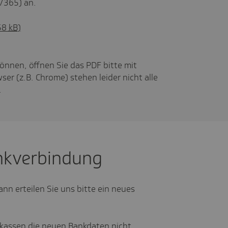
7365) an.
58
kB
)
önnen, öffnen Sie das PDF bitte mit
wser (z.B. Chrome) stehen leider nicht alle
.
nkverbindung
nn erteilen Sie uns bitte ein neues
kassen die neuen Bankdaten nicht