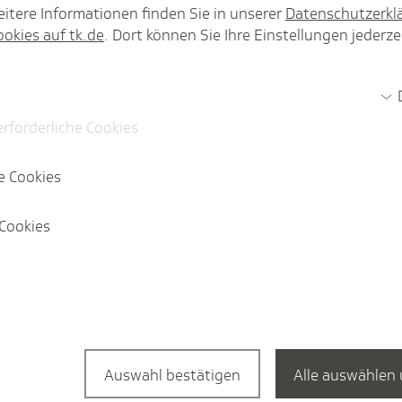
itere Informationen finden Sie in unserer
Datenschutzerkl
nn eine zusätzliche Absicherung in
ookies auf tk.de
. Dort können Sie Ihre Einstellungen jederze
sweise über eine
 Zweigen der deutschen
erforderliche Cookies
heitshinweise
e Cookies
 die aktuellen
Cookies
ben Sie dort einfach das Entsendeland ins
Auswahl bestätigen
Alle auswählen 