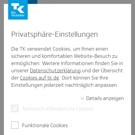
Firmenkunden
Privat­sphäre-Einstel­lungen
Firmenkunden
/
Länderübersicht
Die TK verwendet Cookies, um Ihnen einen
sicheren und komfortablen Website-Besuch zu
Ecuador
ermöglichen. Weitere Informationen finden Sie in
unserer
Datenschutzerklärung
und der Übersicht
weniger als eine Minute Lesezeit
der
Cookies auf tk.de
. Dort können Sie Ihre
Deutschland und Ecuador pflegen seit vielen
Einstellungen jederzeit nachträglich anpassen.
Jahren enge politische Beziehungen. Zentrale
Themen sind dabei die
Details anzeigen
Entwicklungszusammenarbeit, der Umwelt- und
Technisch erforderliche Cookies
Klimaschutz, der Kampf gegen organisierte
Kriminalität sowie die Zusammenarbeit in der
Funktionale Cookies
Fachkräfteanwerbung und der dualen Ausbildung.