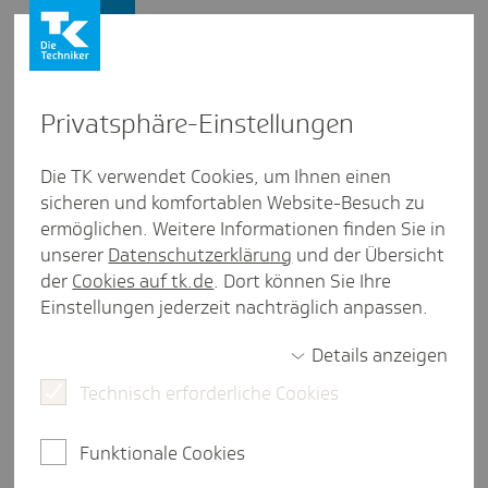
Firmenkunden
Privat­sphäre-Einstel­lungen
Firmenkunden
/
Länderübersicht
Die TK verwendet Cookies, um Ihnen einen
sicheren und komfortablen Website-Besuch zu
Kosovo
ermöglichen. Weitere Informationen finden Sie in
unserer
Datenschutzerklärung
und der Übersicht
eine Minute Lesezeit
der
Cookies auf tk.de
. Dort können Sie Ihre
Der Kosovo ist eine Republik in Südosteuropa auf
Einstellungen jederzeit nachträglich anpassen.
dem westlichen Teil der Balkanhalbinsel mit den
Nachbarstaaten Nordmazedonien, Albanien und
Details anzeigen
Montenegro. Die überwiegende Mehrheit der
Technisch erforderliche Cookies
Unternehmen im Kosovo sind kleine und mittlere
Unternehmen.
Funktionale Cookies
Einreise und Visum