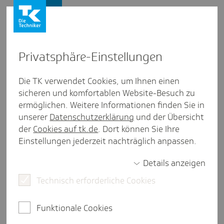
Firmenkunden
Privat­sphäre-Einstel­lungen
Firmenkunden
/
Länderübersicht
Die TK verwendet Cookies, um Ihnen einen
sicheren und komfortablen Website-Besuch zu
Singapur
ermöglichen. Weitere Informationen finden Sie in
unserer
Datenschutzerklärung
und der Übersicht
weniger als eine Minute Lesezeit
der
Cookies auf tk.de
. Dort können Sie Ihre
Singapur hat sich als Drehkreuz für den Asien-
Einstellungen jederzeit nachträglich anpassen.
Pazifikraum zahlreicher ausländischer
Unternehmen etabliert. Mehr als 1.300 deutsche
Details anzeigen
Firmen haben sich dort niedergelassen.
Technisch erforderliche Cookies
Funktionale Cookies
Sozialversicherung