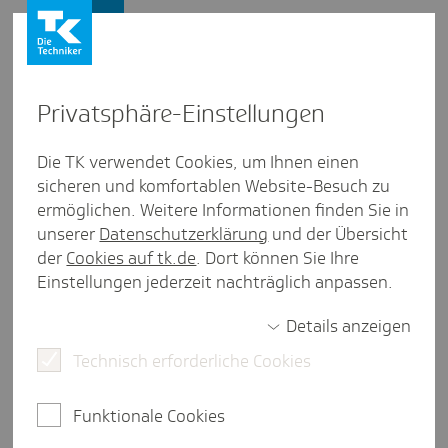
Firmenkunden
Privat­sphäre-Einstel­lungen
Firmenkunden
/
Länderübersicht
Die TK verwendet Cookies, um Ihnen einen
sicheren und komfortablen Website-Besuch zu
Sri Lanka
ermöglichen. Weitere Informationen finden Sie in
unserer
Datenschutzerklärung
und der Übersicht
weniger als eine Minute Lesezeit
der
Cookies auf tk.de
. Dort können Sie Ihre
Zahlreiche deutsche Unternehmen engagieren
Einstellungen jederzeit nachträglich anpassen.
sich in Sri Lanka, das als zunehmend wichtiges
Abnehmerland für Fahrzeuge und
Details anzeigen
Industrieprodukte gilt. Im Bereich der Importe aus
Technisch erforderliche Cookies
Sri Lanka spielen Textilien eine große Rolle.
Funktionale Cookies