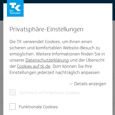
You can also use our website in English -
change to English version
Privat­sphäre-Einstel­lungen
Die TK verwendet Cookies, um Ihnen einen
sicheren und komfortablen Website-Besuch zu
ermöglichen. Weitere Informationen finden Sie in
Visi­ten­karte
unserer
Datenschutzerklärung
und der Übersicht
der
Cookies auf tk.de
. Dort können Sie Ihre
Einstellungen jederzeit nachträglich anpassen.
Details anzeigen
Technisch erforderliche Cookies
Funktionale Cookies