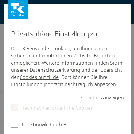
You can also use our website in English -
change to English version
Privat­sphäre-Einstel­lungen
Die TK verwendet Cookies, um Ihnen einen
sicheren und komfortablen Website-Besuch zu
ermöglichen. Weitere Informationen finden Sie in
Visi­ten­karte
unserer
Datenschutzerklärung
und der Übersicht
der
Cookies auf tk.de
. Dort können Sie Ihre
Einstellungen jederzeit nachträglich anpassen.
Details anzeigen
Technisch erforderliche Cookies
Funktionale Cookies