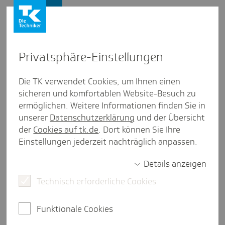
Leistungserbringer
Privat­sphäre-Einstel­lungen
Personengruppen
/
Ärzte
Die TK verwendet Cookies, um Ihnen einen
sicheren und komfortablen Website-Besuch zu
Digi­tale Teil­nah­me­er­klä­rung zur
ermöglichen. Weitere Informationen finden Sie in
Beson­deren Versor­gung
unserer
Datenschutzerklärung
und der Übersicht
der
Cookies auf tk.de
. Dort können Sie Ihre
eine Minute Lesezeit
Einstellungen jederzeit nachträglich anpassen.
Sie sind unser Vertragspartner und unser
Details anzeigen
Versicherter kommt für eine Teilnahme an der
Besonderen Versorgung in Frage? Dann muss Ihr
Technisch erforderliche Cookies
Patient nur noch seine Teilnahme erklären -
schriftlich oder elektronisch.
Funktionale Cookies