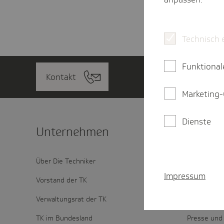
Technisch 
Funktional
Kontakt
Marketing-
Dienste
Unter­nehmen
Portal
Über Die Techniker
Privatkund
Impressum
Vorstand der TK
Karriere
Verwaltungsrat der TK
Firmenkun
TK im Bundesland
Presse und 