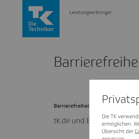
Leistungserbringer
Barrie­re­frei­he
Privat­
Barrierefreiheit
Die TK verwend
tk.de und Barrie­re­frei­heit
ermöglichen. We
Übersicht der
C
anpassen.