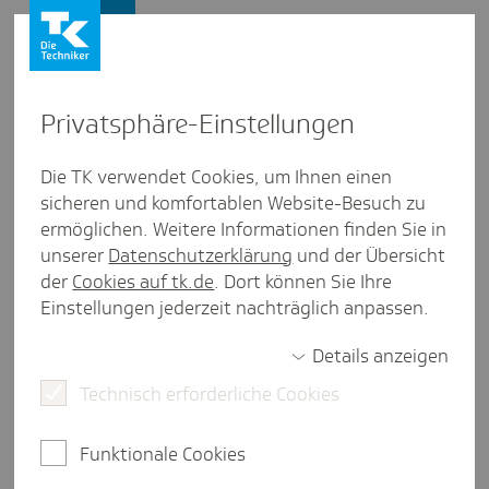
Firmenkunden
Privat­sphäre-Einstel­lungen
Die TK verwendet Cookies, um Ihnen einen
Firmenkunden
/
Versicherung
sicheren und komfortablen Website-Besuch zu
Wissen kompakt - Bera­tungs­
ermöglichen. Weitere Informationen finden Sie in
unserer
Datenschutzerklärung
und der Übersicht
blätter Versi­che­rung
der
Cookies auf tk.de
. Dort können Sie Ihre
Einstellungen jederzeit nachträglich anpassen.
Unsere Beratungsblätter zum Thema
Versicherung - gebündelt und aktuell.
Details anzeigen
Technisch erforderliche Cookies
Bera­tungs­blatt Saison­ar­beits­kräfte
PDF, 214
kB
Funktionale Cookies