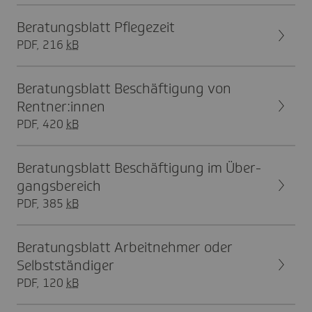
Bera­tungs­blatt Pfle­ge­zeit
PDF, 216
kB
Bera­tungs­blatt Beschäf­ti­gung von
Rent­ner:innen
PDF, 420
kB
Bera­tungs­blatt Beschäf­ti­gung im Über­
gangs­be­reich
PDF, 385
kB
Bera­tungs­blatt Arbeit­nehmer oder
Selbst­stän­diger
PDF, 120
kB