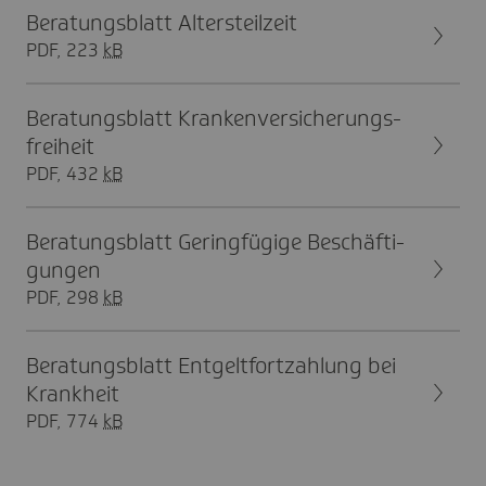
Bera­tungs­blatt Alters­teil­zeit
PDF, 223
kB
Bera­tungs­blatt Kran­ken­ver­si­che­rungs­
frei­heit
PDF, 432
kB
Bera­tungs­blatt Gering­fü­gige Beschäf­ti­
gungen
PDF, 298
kB
Bera­tungs­blatt Entgelt­fort­zah­lung bei
Krank­heit
PDF, 774
kB