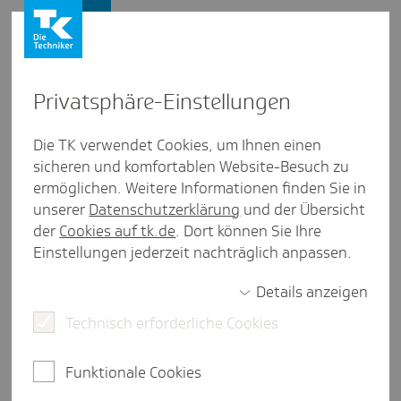
Firmenkunden
Privat­sphäre-Einstel­lungen
Firmenkunden
/
Betriebliches Gesundheitsmanagement
Die TK verwendet Cookies, um Ihnen einen
sicheren und komfortablen Website-Besuch zu
Ziel Gesund­heit: Mit der Tech­
ermöglichen. Weitere Informationen finden Sie in
niker kommen Sie an
unserer
Datenschutzerklärung
und der Übersicht
der
Cookies auf tk.de
. Dort können Sie Ihre
weniger als eine Minute Lesezeit
Einstellungen jederzeit nachträglich anpassen.
Gesundheit im Unternehmen passiert nicht
Details anzeigen
zufällig. Sie entsteht dort, wo Sie gezielt
ansetzen: bei Arbeitsbedingungen, Teamkultur
Technisch erforderliche Cookies
und Führung. Welche Maßnahmen zum
Gesundheitsmanagement sind für Ihr
Funktionale Cookies
Unternehmen sinnvoll - und was ist realistisch im