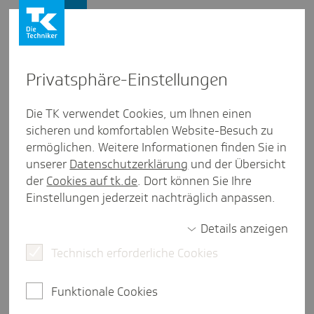
Firmenkunden
Privat­sphäre-Einstel­lungen
Firmenkunden
/
Gesunde Beschäftigte
Die TK verwendet Cookies, um Ihnen einen
sicheren und komfortablen Website-Besuch zu
TK-Coach - das smarte
ermöglichen. Weitere Informationen finden Sie in
Komplett­paket für ein mehr
unserer
Datenschutzerklärung
und der Übersicht
der
Cookies auf tk.de
. Dort können Sie Ihre
Wohl­be­finden
Einstellungen jederzeit nachträglich anpassen.
Details anzeigen
Technisch erforderliche Cookies
eine Minute Lesezeit
Fitter werden, sich mehr bewegen oder gesünder
Funktionale Cookies
ernähren: Der TK-Coach unterstützt Ihre