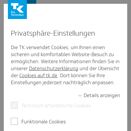
Firmenkunden
Privat­sphäre-Einstel­lungen
Firmenkunden
/
Studien und Reports
Die TK verwendet Cookies, um Ihnen einen
sicheren und komfortablen Website-Besuch zu
#whats­nex­t2020: Erfolgs­fak­
ermöglichen. Weitere Informationen finden Sie in
toren für gesundes Arbeiten in
unserer
Datenschutzerklärung
und der Übersicht
der
Cookies auf tk.de
. Dort können Sie Ihre
der digi­talen Arbeits­welt
Einstellungen jederzeit nachträglich anpassen.
Details anzeigen
Technisch erforderliche Cookies
eine Minute Lesezeit
Die Studie geht weiter: Anfang 2020 wurden
Funktionale Cookies
wieder Geschäftsführer, Personal- und