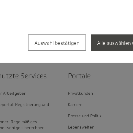
Auswahl bestätigen
Alle auswählen 
nutzte Services
Portale
r Arbeitgeber
Privatkunden
portal: Registrierung und
Karriere
Presse und Politik
hner: Regelmäßiges
Lebenswelten
rbeitsentgelt berechnen