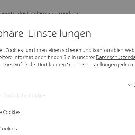
eporte, der Länderreporte und der
se auf die gesundheitlichen Beschwerden
 Erläuterungen zur Auswertung haben wir
sphäre-Einstel­lungen
et Cookies, um Ihnen einen sicheren und komfortablen Web
itere Informationen finden Sie in unserer
Datenschutzerkl
gän­zungen
ookies auf tk.de
. Dort können Sie Ihre Einstellungen jederze
PDF, 5.5
MB
Downloadzeit: eine Sekunde
erforderliche Cookies
e Cookies
Cookies