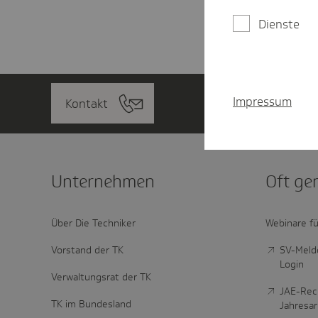
Dienste
Impressum
Kontakt
Unter­nehmen
Oft ge
Über Die Techniker
Webinare fü
Vorstand der TK
SV-Melde
Login
Verwaltungsrat der TK
JAE-Rec
TK im Bundesland
Jahresa