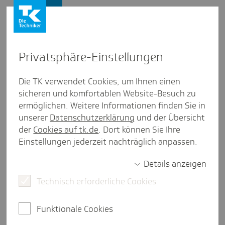
Firmenkunden
Firmenkunden
Privat­sphäre-Einstel­lungen
Video
SV-Update kurz&­kom­pakt I
Die TK verwendet Cookies, um Ihnen einen
26.02.2026
sicheren und komfortablen Website-Besuch zu
ermöglichen. Weitere Informationen finden Sie in
unserer
Datenschutzerklärung
und der Übersicht
der
Cookies auf tk.de
. Dort können Sie Ihre
Einstellungen jederzeit nachträglich anpassen.
Details anzeigen
Play
Technisch erforderliche Cookies
Video
Funktionale Cookies