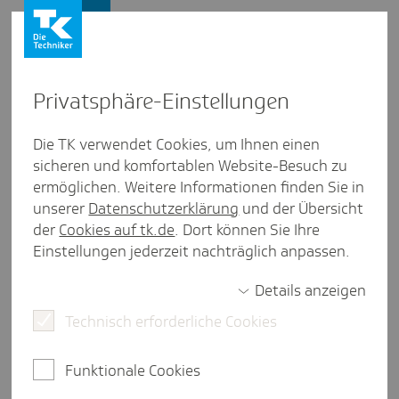
Firmenkunden
Firmenkunden
Privat­sphäre-Einstel­lungen
Video
TK-Update: Sozi­al­ver­si­che­
Die TK verwendet Cookies, um Ihnen einen
rungs­recht­li­ches Update vom
sicheren und komfortablen Website-Besuch zu
ermöglichen. Weitere Informationen finden Sie in
27.02.2025
unserer
Datenschutzerklärung
und der Übersicht
der
Cookies auf tk.de
. Dort können Sie Ihre
Einstellungen jederzeit nachträglich anpassen.
Details anzeigen
Technisch erforderliche Cookies
Play
Funktionale Cookies
Video